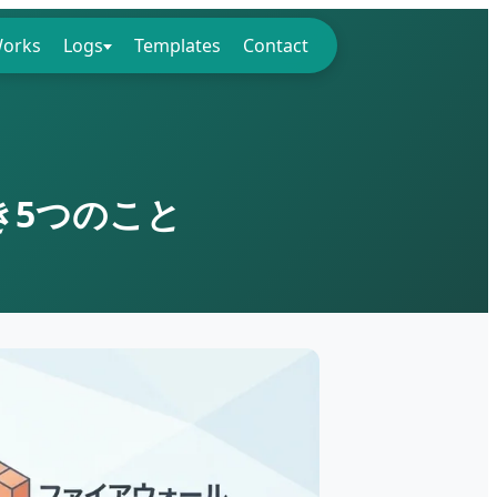
orks
Logs
Templates
Contact
き5つのこと