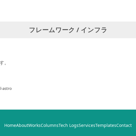
フレームワーク / インフラ
ます。
l-astro
Home
About
Works
Columns
Tech Logs
Services
Templates
Contact